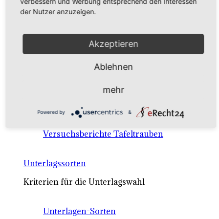
verbessern und Werbung entsprechend den Interessen
Anbausysteme & Recht
der Nutzer anzuzeigen.
Tafeltrauben A-Z Sortenbeschreibungen
Akzeptieren
Tafeltraubenanbau - rechtliche
Ablehnen
Voraussetzungen
mehr
Pflanzenschutz bei Tafeltrauben
Anbausysteme für Tafeltrauben
Powered by
&
Versuchsberichte Tafeltrauben
Unterlagssorten
Kriterien für die Unterlagswahl
Unterlagen-Sorten