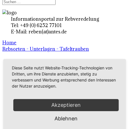
Informationsportal zur Rebveredelung
Tel: +49 (0) 6252 77101
E-Mail: reben(at)antes.de
Home
Rebsorten - Unterlagen - Tafeltrauben
Ertragsrebsorten A-Z
Diese Seite nutzt Website-Tracking-Technologien von
Dritten, um ihre Dienste anzubieten, stetig zu
in Deutschland
verbessern und Werbung entsprechend den Interessen
der Nutzer anzuzeigen.
Rebsorten international
Akzeptieren
externe Links
Ablehnen
Tafeltraubensorten