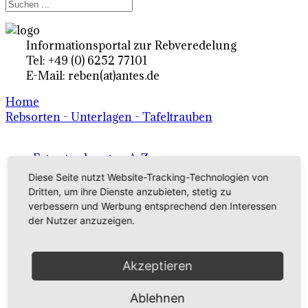
Informationsportal zur Rebveredelung
Tel: +49 (0) 6252 77101
E-Mail: reben(at)antes.de
Home
Rebsorten - Unterlagen - Tafeltrauben
Ertragsrebsorten A-Z
Diese Seite nutzt Website-Tracking-Technologien von
in Deutschland
Dritten, um ihre Dienste anzubieten, stetig zu
verbessern und Werbung entsprechend den Interessen
der Nutzer anzuzeigen.
Rebsorten international
externe Links
Akzeptieren
Tafeltraubensorten
Ablehnen