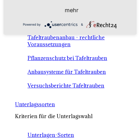
Anbausysteme & Recht
mehr
Tafeltrauben A-Z Sortenbeschreibungen
Powered by
&
Tafeltraubenanbau - rechtliche
Voraussetzungen
Pflanzenschutz bei Tafeltrauben
Anbausysteme für Tafeltrauben
Versuchsberichte Tafeltrauben
Unterlagssorten
Kriterien für die Unterlagswahl
Unterlagen-Sorten