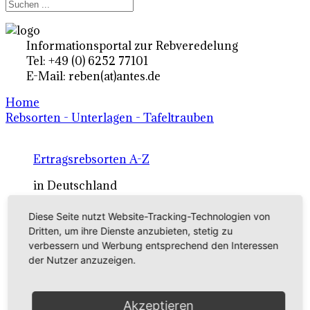
Informationsportal zur Rebveredelung
Tel: +49 (0) 6252 77101
E-Mail: reben(at)antes.de
Home
Rebsorten - Unterlagen - Tafeltrauben
Ertragsrebsorten A-Z
in Deutschland
Diese Seite nutzt Website-Tracking-Technologien von
Rebsorten international
Dritten, um ihre Dienste anzubieten, stetig zu
verbessern und Werbung entsprechend den Interessen
externe Links
der Nutzer anzuzeigen.
Tafeltraubensorten
Akzeptieren