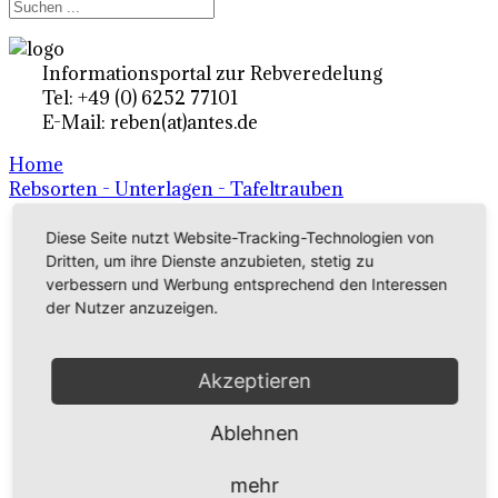
Informationsportal zur Rebveredelung
Tel: +49 (0) 6252 77101
E-Mail: reben(at)antes.de
Home
Rebsorten - Unterlagen - Tafeltrauben
Diese Seite nutzt Website-Tracking-Technologien von
Ertragsrebsorten A-Z
Dritten, um ihre Dienste anzubieten, stetig zu
verbessern und Werbung entsprechend den Interessen
in Deutschland
der Nutzer anzuzeigen.
Rebsorten international
Akzeptieren
externe Links
Ablehnen
Tafeltraubensorten
mehr