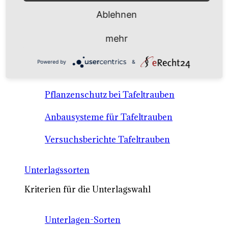
Anbausysteme & Recht
Ablehnen
Tafeltrauben A-Z Sortenbeschreibungen
mehr
Tafeltraubenanbau - rechtliche
Powered by
&
Voraussetzungen
Pflanzenschutz bei Tafeltrauben
Anbausysteme für Tafeltrauben
Versuchsberichte Tafeltrauben
Unterlagssorten
Kriterien für die Unterlagswahl
Unterlagen-Sorten