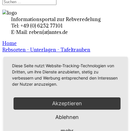
Informationsportal zur Rebveredelung
Tel: +49 (0) 6252 77101
E-Mail: reben(at)antes.de
Home
Rebsorten - Unterlagen - Tafeltrauben
Diese Seite nutzt Website-Tracking-Technologien von
Ertragsrebsorten A-Z
Dritten, um ihre Dienste anzubieten, stetig zu
in Deutschland
verbessern und Werbung entsprechend den Interessen
der Nutzer anzuzeigen.
Rebsorten international
Akzeptieren
externe Links
Ablehnen
Tafeltraubensorten
mehr