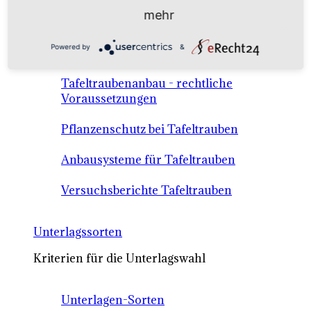
Anbausysteme & Recht
mehr
Powered by
&
Tafeltrauben A-Z Sortenbeschreibungen
Tafeltraubenanbau - rechtliche
Voraussetzungen
Pflanzenschutz bei Tafeltrauben
Anbausysteme für Tafeltrauben
Versuchsberichte Tafeltrauben
Unterlagssorten
Kriterien für die Unterlagswahl
Unterlagen-Sorten