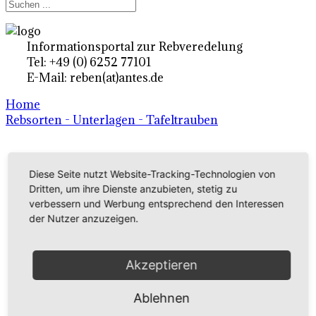
Informationsportal zur Rebveredelung
Tel: +49 (0) 6252 77101
E-Mail: reben(at)antes.de
Home
Rebsorten - Unterlagen - Tafeltrauben
Ertragsrebsorten A-Z
Diese Seite nutzt Website-Tracking-Technologien von
in Deutschland
Dritten, um ihre Dienste anzubieten, stetig zu
verbessern und Werbung entsprechend den Interessen
der Nutzer anzuzeigen.
Rebsorten international
externe Links
Akzeptieren
Ablehnen
Tafeltraubensorten