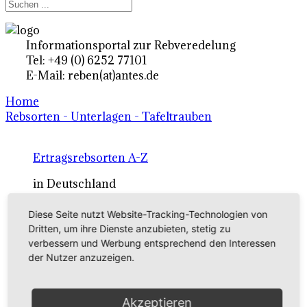
Informationsportal zur Rebveredelung
Tel: +49 (0) 6252 77101
E-Mail: reben(at)antes.de
Home
Rebsorten - Unterlagen - Tafeltrauben
Ertragsrebsorten A-Z
in Deutschland
Diese Seite nutzt Website-Tracking-Technologien von
Rebsorten international
Dritten, um ihre Dienste anzubieten, stetig zu
verbessern und Werbung entsprechend den Interessen
externe Links
der Nutzer anzuzeigen.
Tafeltraubensorten
Akzeptieren