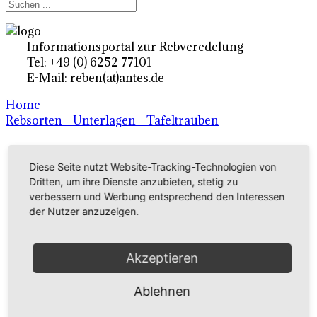
Informationsportal zur Rebveredelung
Tel: +49 (0) 6252 77101
E-Mail: reben(at)antes.de
Home
Rebsorten - Unterlagen - Tafeltrauben
Ertragsrebsorten A-Z
Diese Seite nutzt Website-Tracking-Technologien von
Dritten, um ihre Dienste anzubieten, stetig zu
in Deutschland
verbessern und Werbung entsprechend den Interessen
der Nutzer anzuzeigen.
Rebsorten international
Akzeptieren
externe Links
Ablehnen
Tafeltraubensorten