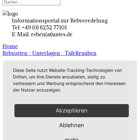
Informationsportal zur Rebveredelung
Tel: +49 (0) 6252 77101
E-Mail: reben(at)antes.de
Home
Rebsorten - Unterlagen - Tafeltrauben
Diese Seite nutzt Website-Tracking-Technologien von
Ertragsrebsorten A-Z
Dritten, um ihre Dienste anzubieten, stetig zu
in Deutschland
verbessern und Werbung entsprechend den Interessen
der Nutzer anzuzeigen.
Rebsorten international
Akzeptieren
externe Links
Ablehnen
Tafeltraubensorten
mehr