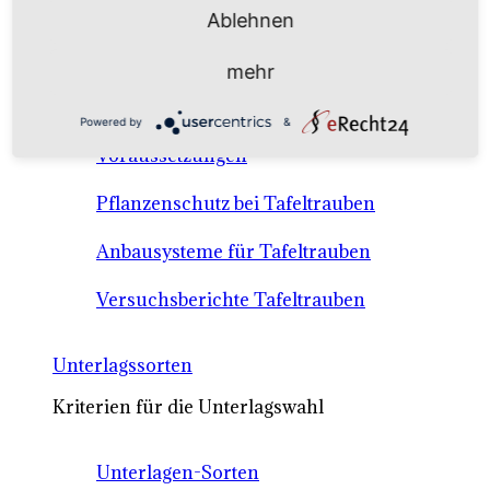
Anbausysteme & Recht
Ablehnen
mehr
Tafeltrauben A-Z Sortenbeschreibungen
Powered by
&
Tafeltraubenanbau - rechtliche
Voraussetzungen
Pflanzenschutz bei Tafeltrauben
Anbausysteme für Tafeltrauben
Versuchsberichte Tafeltrauben
Unterlagssorten
Kriterien für die Unterlagswahl
Unterlagen-Sorten