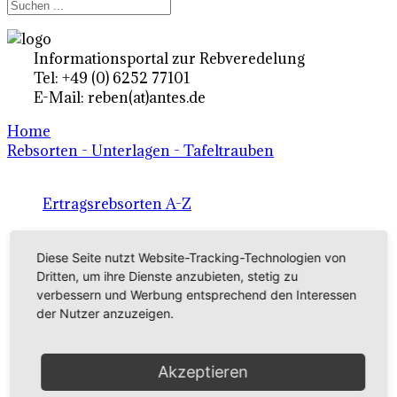
Informationsportal zur Rebveredelung
Tel: +49 (0) 6252 77101
E-Mail: reben(at)antes.de
Home
Rebsorten - Unterlagen - Tafeltrauben
Ertragsrebsorten A-Z
in Deutschland
Diese Seite nutzt Website-Tracking-Technologien von
Dritten, um ihre Dienste anzubieten, stetig zu
Rebsorten international
verbessern und Werbung entsprechend den Interessen
der Nutzer anzuzeigen.
externe Links
Akzeptieren
Tafeltraubensorten