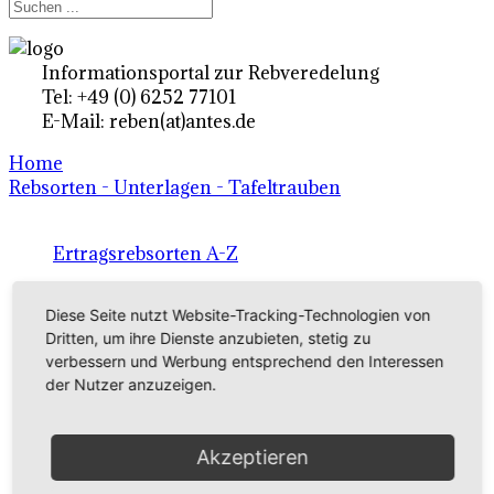
Informationsportal zur Rebveredelung
Tel: +49 (0) 6252 77101
E-Mail: reben(at)antes.de
Home
Rebsorten - Unterlagen - Tafeltrauben
Ertragsrebsorten A-Z
in Deutschland
Diese Seite nutzt Website-Tracking-Technologien von
Dritten, um ihre Dienste anzubieten, stetig zu
Rebsorten international
verbessern und Werbung entsprechend den Interessen
der Nutzer anzuzeigen.
externe Links
Akzeptieren
Tafeltraubensorten