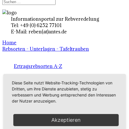
Informationsportal zur Rebveredelung
Tel: +49 (0) 6252 77101
E-Mail: reben(at)antes.de
Home
Rebsorten - Unterlagen - Tafeltrauben
Ertragsrebsorten A-Z
in Deutschland
Diese Seite nutzt Website-Tracking-Technologien von
Dritten, um ihre Dienste anzubieten, stetig zu
Rebsorten international
verbessern und Werbung entsprechend den Interessen
der Nutzer anzuzeigen.
externe Links
Akzeptieren
Tafeltraubensorten