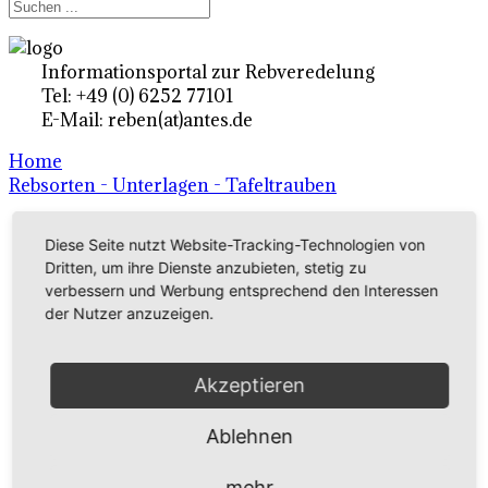
Informationsportal zur Rebveredelung
Tel: +49 (0) 6252 77101
E-Mail: reben(at)antes.de
Home
Rebsorten - Unterlagen - Tafeltrauben
Diese Seite nutzt Website-Tracking-Technologien von
Ertragsrebsorten A-Z
Dritten, um ihre Dienste anzubieten, stetig zu
in Deutschland
verbessern und Werbung entsprechend den Interessen
der Nutzer anzuzeigen.
Rebsorten international
Akzeptieren
externe Links
Ablehnen
Tafeltraubensorten
mehr