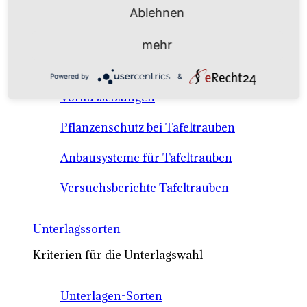
Anbausysteme & Recht
Ablehnen
mehr
Tafeltrauben A-Z Sortenbeschreibungen
Powered by
&
Tafeltraubenanbau - rechtliche
Voraussetzungen
Pflanzenschutz bei Tafeltrauben
Anbausysteme für Tafeltrauben
Versuchsberichte Tafeltrauben
Unterlagssorten
Kriterien für die Unterlagswahl
Unterlagen-Sorten