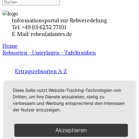
Informationsportal zur Rebveredelung
Tel: +49 (0) 6252 77101
E-Mail: reben(at)antes.de
Home
Rebsorten - Unterlagen - Tafeltrauben
Ertragsrebsorten A-Z
in Deutschland
Diese Seite nutzt Website-Tracking-Technologien von
Dritten, um ihre Dienste anzubieten, stetig zu
Rebsorten international
verbessern und Werbung entsprechend den Interessen
der Nutzer anzuzeigen.
externe Links
Akzeptieren
Tafeltraubensorten