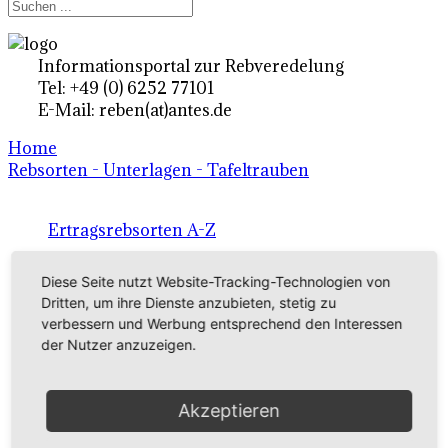
Informationsportal zur Rebveredelung
Tel: +49 (0) 6252 77101
E-Mail: reben(at)antes.de
Home
Rebsorten - Unterlagen - Tafeltrauben
Ertragsrebsorten A-Z
in Deutschland
Diese Seite nutzt Website-Tracking-Technologien von
Dritten, um ihre Dienste anzubieten, stetig zu
verbessern und Werbung entsprechend den Interessen
Rebsorten international
der Nutzer anzuzeigen.
externe Links
Akzeptieren
Tafeltraubensorten