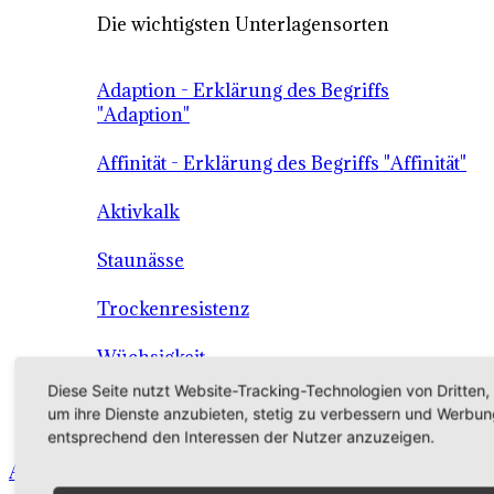
Die wichtigsten Unterlagensorten
Adaption - Erklärung des Begriffs
"Adaption"
Affinität - Erklärung des Begriffs "Affinität"
Aktivkalk
Staunässe
Trockenresistenz
Wüchsigkeit
Diese Seite nutzt Website-Tracking-Technologien von Dritten,
Die Unterlage als Grundlage der
um ihre Dienste anzubieten, stetig zu verbessern und Werbun
Qualitätssicherung
entsprechend den Interessen der Nutzer anzuzeigen.
Angebot - Sortiment - Verkauf - Shop