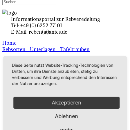
Informationsportal zur Rebveredelung
Tel: +49 (0) 6252 77101
E-Mail: reben(at)antes.de
Home
Rebsorten - Unterlagen - Tafeltrauben
Diese Seite nutzt Website-Tracking-Technologien von
Ertragsrebsorten A-Z
Dritten, um ihre Dienste anzubieten, stetig zu
in Deutschland
verbessern und Werbung entsprechend den Interessen
der Nutzer anzuzeigen.
Rebsorten international
Akzeptieren
externe Links
Ablehnen
Tafeltraubensorten
mehr