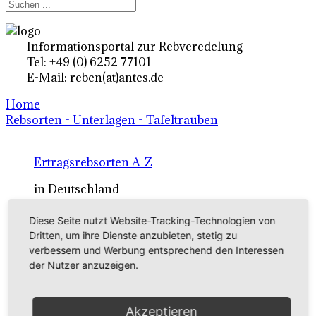
Informationsportal zur Rebveredelung
Tel: +49 (0) 6252 77101
E-Mail: reben(at)antes.de
Home
Rebsorten - Unterlagen - Tafeltrauben
Ertragsrebsorten A-Z
in Deutschland
Diese Seite nutzt Website-Tracking-Technologien von
Rebsorten international
Dritten, um ihre Dienste anzubieten, stetig zu
verbessern und Werbung entsprechend den Interessen
externe Links
der Nutzer anzuzeigen.
Tafeltraubensorten
Akzeptieren