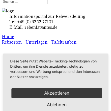
Informationsportal zur Rebveredelung
Tel: +49 (0) 6252 77101
E-Mail: reben(at)antes.de
Home
Rebsorten - Unterlagen - Tafeltrauben
Ertragsrebsorten A-Z
Diese Seite nutzt Website-Tracking-Technologien von
in Deutschland
Dritten, um ihre Dienste anzubieten, stetig zu
verbessern und Werbung entsprechend den Interessen
der Nutzer anzuzeigen.
Rebsorten international
externe Links
Akzeptieren
Ablehnen
Tafeltraubensorten