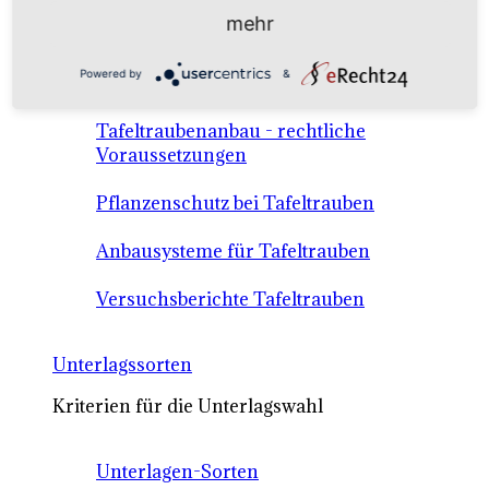
Anbausysteme & Recht
mehr
Powered by
&
Tafeltrauben A-Z Sortenbeschreibungen
Tafeltraubenanbau - rechtliche
Voraussetzungen
Pflanzenschutz bei Tafeltrauben
Anbausysteme für Tafeltrauben
Versuchsberichte Tafeltrauben
Unterlagssorten
Kriterien für die Unterlagswahl
Unterlagen-Sorten