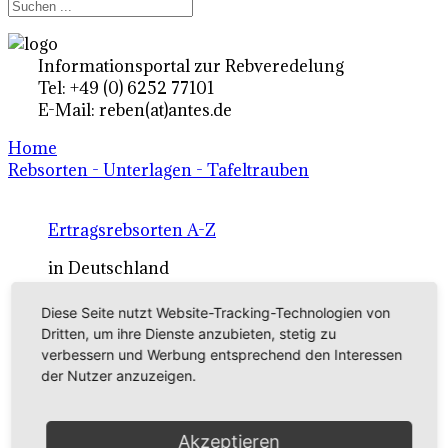
Informationsportal zur Rebveredelung
Tel: +49 (0) 6252 77101
E-Mail: reben(at)antes.de
Home
Rebsorten - Unterlagen - Tafeltrauben
Ertragsrebsorten A-Z
in Deutschland
Diese Seite nutzt Website-Tracking-Technologien von
Rebsorten international
Dritten, um ihre Dienste anzubieten, stetig zu
verbessern und Werbung entsprechend den Interessen
externe Links
der Nutzer anzuzeigen.
Tafeltraubensorten
Akzeptieren