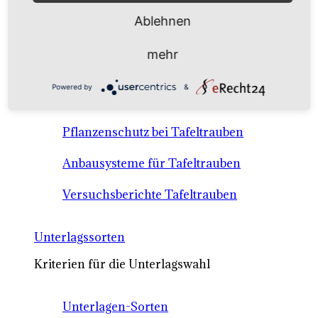
Anbausysteme & Recht
Ablehnen
Tafeltrauben A-Z Sortenbeschreibungen
mehr
Tafeltraubenanbau - rechtliche
Powered by
&
Voraussetzungen
Pflanzenschutz bei Tafeltrauben
Anbausysteme für Tafeltrauben
Versuchsberichte Tafeltrauben
Unterlagssorten
Kriterien für die Unterlagswahl
Unterlagen-Sorten