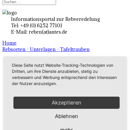
Informationsportal zur Rebveredelung
Tel: +49 (0) 6252 77101
E-Mail: reben(at)antes.de
Home
Rebsorten - Unterlagen - Tafeltrauben
Diese Seite nutzt Website-Tracking-Technologien von
Ertragsrebsorten A-Z
Dritten, um ihre Dienste anzubieten, stetig zu
in Deutschland
verbessern und Werbung entsprechend den Interessen
der Nutzer anzuzeigen.
Rebsorten international
Akzeptieren
externe Links
Ablehnen
Tafeltraubensorten
mehr