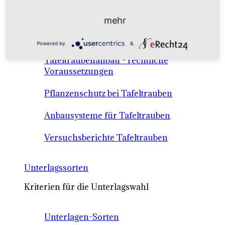
Anbausysteme & Recht
mehr
Tafeltrauben A-Z Sortenbeschreibungen
Powered by
&
Tafeltraubenanbau - rechtliche
Voraussetzungen
Pflanzenschutz bei Tafeltrauben
Anbausysteme für Tafeltrauben
Versuchsberichte Tafeltrauben
Unterlagssorten
Kriterien für die Unterlagswahl
Unterlagen-Sorten