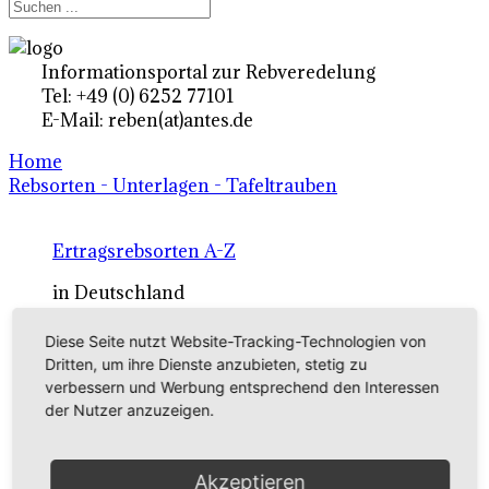
Informationsportal zur Rebveredelung
Tel: +49 (0) 6252 77101
E-Mail: reben(at)antes.de
Home
Rebsorten - Unterlagen - Tafeltrauben
Ertragsrebsorten A-Z
in Deutschland
Diese Seite nutzt Website-Tracking-Technologien von
Rebsorten international
Dritten, um ihre Dienste anzubieten, stetig zu
verbessern und Werbung entsprechend den Interessen
externe Links
der Nutzer anzuzeigen.
Tafeltraubensorten
Akzeptieren