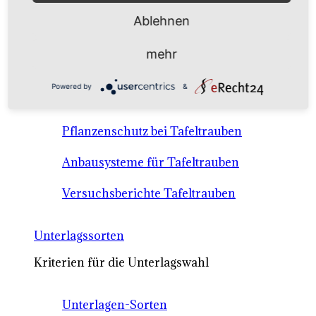
Anbausysteme & Recht
Ablehnen
Tafeltrauben A-Z Sortenbeschreibungen
mehr
Tafeltraubenanbau - rechtliche
Powered by
&
Voraussetzungen
Pflanzenschutz bei Tafeltrauben
Anbausysteme für Tafeltrauben
Versuchsberichte Tafeltrauben
Unterlagssorten
Kriterien für die Unterlagswahl
Unterlagen-Sorten