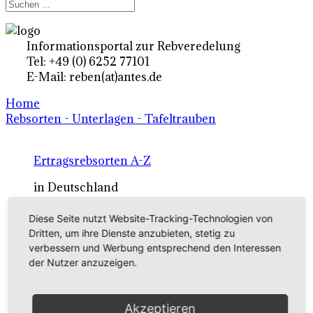
Informationsportal zur Rebveredelung
Tel: +49 (0) 6252 77101
E-Mail: reben(at)antes.de
Home
Rebsorten - Unterlagen - Tafeltrauben
Ertragsrebsorten A-Z
in Deutschland
Diese Seite nutzt Website-Tracking-Technologien von
Rebsorten international
Dritten, um ihre Dienste anzubieten, stetig zu
verbessern und Werbung entsprechend den Interessen
externe Links
der Nutzer anzuzeigen.
Tafeltraubensorten
Akzeptieren