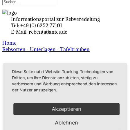
Informationsportal zur Rebveredelung
Tel: +49 (0) 6252 77101
E-Mail: reben(at)antes.de
Home
Rebsorten - Unterlagen - Tafeltrauben
Ertragsrebsorten A-Z
Diese Seite nutzt Website-Tracking-Technologien von
in Deutschland
Dritten, um ihre Dienste anzubieten, stetig zu
verbessern und Werbung entsprechend den Interessen
der Nutzer anzuzeigen.
Rebsorten international
externe Links
Akzeptieren
Ablehnen
Tafeltraubensorten