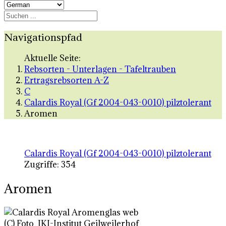
Navigationspfad
Aktuelle Seite:
Rebsorten - Unterlagen - Tafeltrauben
Ertragsrebsorten A-Z
C
Calardis Royal (Gf 2004-043-0010) pilztolerant
Aromen
Calardis Royal (Gf 2004-043-0010) pilztolerant
Zugriffe: 354
Aromen
(C) Foto JKI-Institut Geilweilerhof