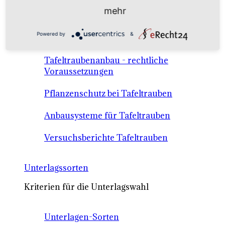
Anbausysteme & Recht
mehr
Powered by
&
Tafeltrauben A-Z Sortenbeschreibungen
Tafeltraubenanbau - rechtliche
Voraussetzungen
Pflanzenschutz bei Tafeltrauben
Anbausysteme für Tafeltrauben
Versuchsberichte Tafeltrauben
Unterlagssorten
Kriterien für die Unterlagswahl
Unterlagen-Sorten