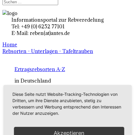
Informationsportal zur Rebveredelung
Tel: +49 (0) 6252 77101
E-Mail: reben(at)antes.de
Home
Rebsorten - Unterlagen - Tafeltrauben
Ertragsrebsorten A-Z
in Deutschland
Diese Seite nutzt Website-Tracking-Technologien von
Rebsorten international
Dritten, um ihre Dienste anzubieten, stetig zu
verbessern und Werbung entsprechend den Interessen
externe Links
der Nutzer anzuzeigen.
Tafeltraubensorten
Akzeptieren