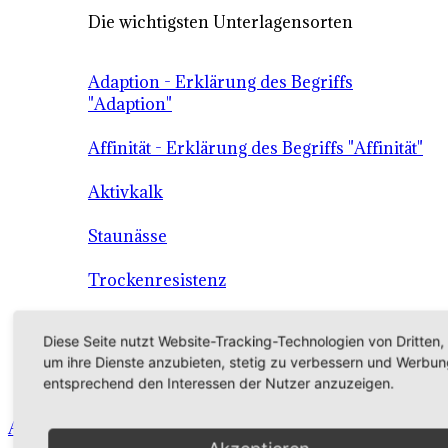
Die wichtigsten Unterlagensorten
Adaption - Erklärung des Begriffs
"Adaption"
Affinität - Erklärung des Begriffs "Affinität"
Aktivkalk
Staunässe
Trockenresistenz
Wüchsigkeit
Diese Seite nutzt Website-Tracking-Technologien von Dritten,
um ihre Dienste anzubieten, stetig zu verbessern und Werbun
Die Unterlage als Grundlage der
entsprechend den Interessen der Nutzer anzuzeigen.
Qualitätssicherung
Angebot - Sortiment - Verkauf - Shop