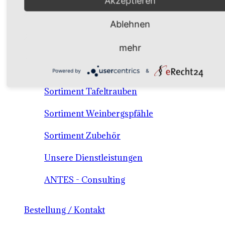
Akzeptieren
Verkaufssortiment Keltertrauben & Tafeltrauben
Ablehnen
Material / Dienstleistungen /Consulting
mehr
Sortiment Keltertraubensorten
Powered by
&
Sortiment Tafeltrauben
Sortiment Weinbergspfähle
Sortiment Zubehör
Unsere Dienstleistungen
ANTES - Consulting
Bestellung / Kontakt