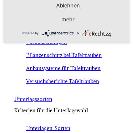
Anbausysteme & Recht
Ablehnen
mehr
Tafeltrauben A-Z Sortenbeschreibungen
Powered by
&
Tafeltraubenanbau - rechtliche
Voraussetzungen
Pflanzenschutz bei Tafeltrauben
Anbausysteme für Tafeltrauben
Versuchsberichte Tafeltrauben
Unterlagssorten
Kriterien für die Unterlagswahl
Unterlagen-Sorten