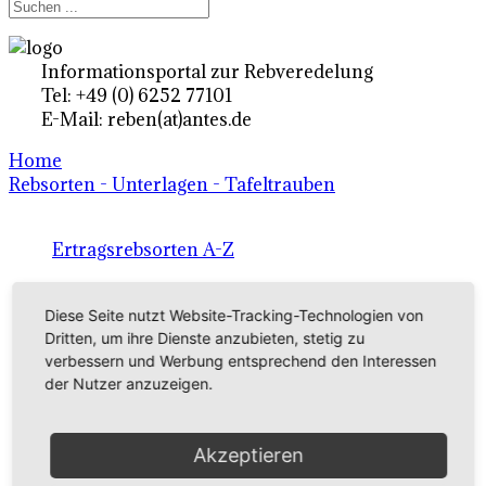
Informationsportal zur Rebveredelung
Tel: +49 (0) 6252 77101
E-Mail: reben(at)antes.de
Home
Rebsorten - Unterlagen - Tafeltrauben
Ertragsrebsorten A-Z
in Deutschland
Diese Seite nutzt Website-Tracking-Technologien von
Dritten, um ihre Dienste anzubieten, stetig zu
Rebsorten international
verbessern und Werbung entsprechend den Interessen
der Nutzer anzuzeigen.
externe Links
Akzeptieren
Tafeltraubensorten