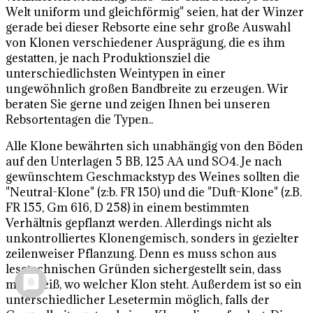
Welt uniform und gleichförmig" seien, hat der Winzer
gerade bei dieser Rebsorte eine sehr große Auswahl
von Klonen verschiedener Ausprägung, die es ihm
gestatten, je nach Produktionsziel die
unterschiedlichsten Weintypen in einer
ungewöhnlich großen Bandbreite zu erzeugen. Wir
beraten Sie gerne und zeigen Ihnen bei unseren
Rebsortentagen die Typen..
Alle Klone bewährten sich unabhängig von den Böden
auf den Unterlagen 5 BB, 125 AA und SO4. Je nach
gewünschtem Geschmackstyp des Weines sollten die
"Neutral-Klone" (z:b. FR 150) und die "Duft-Klone" (z.B.
FR 155, Gm 616, D 258) in einem bestimmten
Verhältnis gepflanzt werden. Allerdings nicht als
unkontrolliertes Klonengemisch, sonders in gezielter
zeilenweiser Pflanzung. Denn es muss schon aus
lesetechnischen Gründen sichergestellt sein, dass
man weiß, wo welcher Klon steht. Außerdem ist so ein
unterschiedlicher Lesetermin möglich, falls der