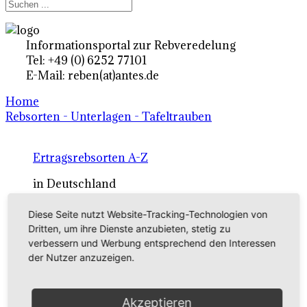
Informationsportal zur Rebveredelung
Tel: +49 (0) 6252 77101
E-Mail: reben(at)antes.de
Home
Rebsorten - Unterlagen - Tafeltrauben
Ertragsrebsorten A-Z
in Deutschland
Diese Seite nutzt Website-Tracking-Technologien von
Rebsorten international
Dritten, um ihre Dienste anzubieten, stetig zu
verbessern und Werbung entsprechend den Interessen
externe Links
der Nutzer anzuzeigen.
Tafeltraubensorten
Akzeptieren