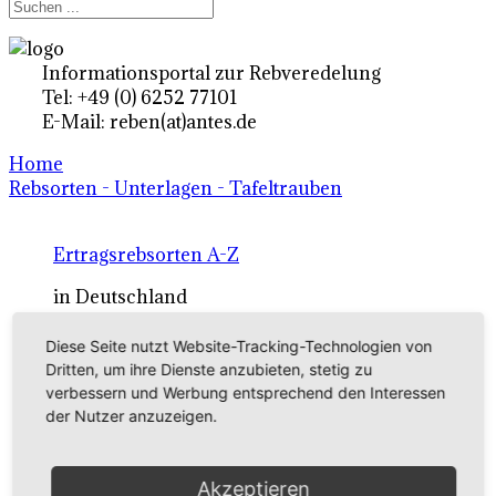
Informationsportal zur Rebveredelung
Tel: +49 (0) 6252 77101
E-Mail: reben(at)antes.de
Home
Rebsorten - Unterlagen - Tafeltrauben
Ertragsrebsorten A-Z
in Deutschland
Diese Seite nutzt Website-Tracking-Technologien von
Rebsorten international
Dritten, um ihre Dienste anzubieten, stetig zu
verbessern und Werbung entsprechend den Interessen
externe Links
der Nutzer anzuzeigen.
Tafeltraubensorten
Akzeptieren