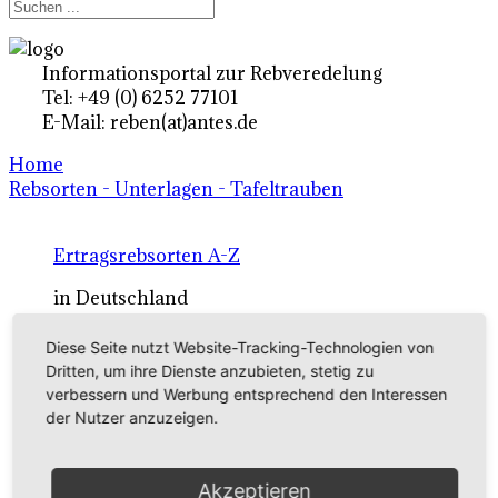
Informationsportal zur Rebveredelung
Tel: +49 (0) 6252 77101
E-Mail: reben(at)antes.de
Home
Rebsorten - Unterlagen - Tafeltrauben
Ertragsrebsorten A-Z
in Deutschland
Diese Seite nutzt Website-Tracking-Technologien von
Rebsorten international
Dritten, um ihre Dienste anzubieten, stetig zu
verbessern und Werbung entsprechend den Interessen
externe Links
der Nutzer anzuzeigen.
Tafeltraubensorten
Akzeptieren