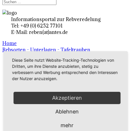
Informationsportal zur Rebveredelung
Tel: +49 (0) 6252 77101
E-Mail: reben(at)antes.de
Home
Rebsorten - Unterlagen - Tafeltrauben
Diese Seite nutzt Website-Tracking-Technologien von
Dritten, um ihre Dienste anzubieten, stetig zu
Ertragsrebsorten A-Z
verbessern und Werbung entsprechend den Interessen
in Deutschland
der Nutzer anzuzeigen.
Rebsorten international
Akzeptieren
externe Links
Ablehnen
Tafeltraubensorten
mehr