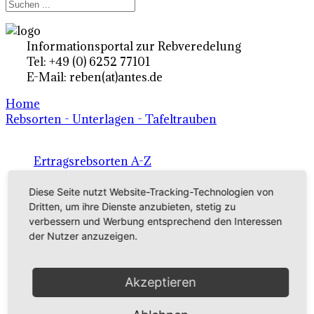
Informationsportal zur Rebveredelung
Tel: +49 (0) 6252 77101
E-Mail: reben(at)antes.de
Home
Rebsorten - Unterlagen - Tafeltrauben
Ertragsrebsorten A-Z
in Deutschland
Diese Seite nutzt Website-Tracking-Technologien von
Dritten, um ihre Dienste anzubieten, stetig zu
verbessern und Werbung entsprechend den Interessen
Rebsorten international
der Nutzer anzuzeigen.
externe Links
Akzeptieren
Tafeltraubensorten