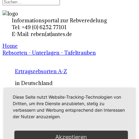
Informationsportal zur Rebveredelung
Tel: +49 (0) 6252 77101
E-Mail: reben(at)antes.de
Home
Rebsorten - Unterlagen - Tafeltrauben
Ertragsrebsorten A-Z
in Deutschland
Diese Seite nutzt Website-Tracking-Technologien von
Rebsorten international
Dritten, um ihre Dienste anzubieten, stetig zu
verbessern und Werbung entsprechend den Interessen
externe Links
der Nutzer anzuzeigen.
Tafeltraubensorten
Akzeptieren