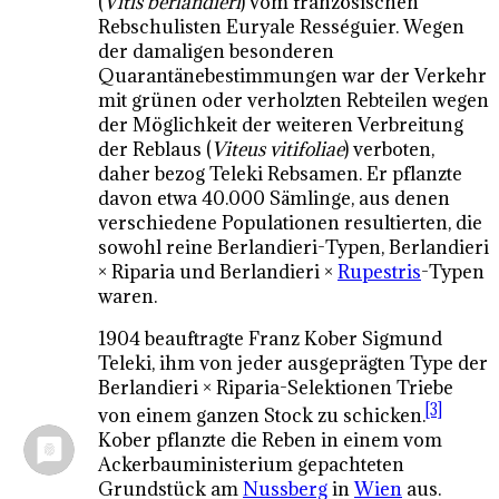
(
Vitis berlandieri
) vom französischen
Rebschulisten Euryale Rességuier. Wegen
der damaligen besonderen
Quarantänebestimmungen war der Verkehr
mit grünen oder verholzten Rebteilen wegen
der Möglichkeit der weiteren Verbreitung
der Reblaus (
Viteus vitifoliae
) verboten,
daher bezog Teleki Rebsamen. Er pflanzte
davon etwa 40.000 Sämlinge, aus denen
verschiedene Populationen resultierten, die
sowohl reine Berlandieri-Typen, Berlandieri
× Riparia und Berlandieri ×
Rupestris
-Typen
waren.
1904 beauftragte Franz Kober Sigmund
Teleki, ihm von jeder ausgeprägten Type der
Berlandieri × Riparia-Selektionen Triebe
[3]
von einem ganzen Stock zu schicken.
Kober pflanzte die Reben in einem vom
Ackerbauministerium gepachteten
Grundstück am
Nussberg
in
Wien
aus.