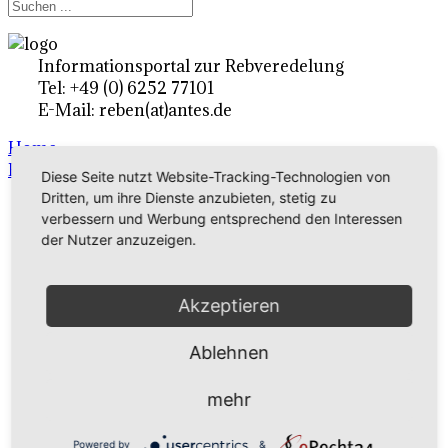
Informationsportal zur Rebveredelung
Tel: +49 (0) 6252 77101
E-Mail: reben(at)antes.de
Home
Rebsorten - Unterlagen - Tafeltrauben
Diese Seite nutzt Website-Tracking-Technologien von
Dritten, um ihre Dienste anzubieten, stetig zu
verbessern und Werbung entsprechend den Interessen
Ertragsrebsorten A-Z
der Nutzer anzuzeigen.
in Deutschland
Akzeptieren
Rebsorten international
Ablehnen
externe Links
mehr
Tafeltraubensorten
Powered by
&