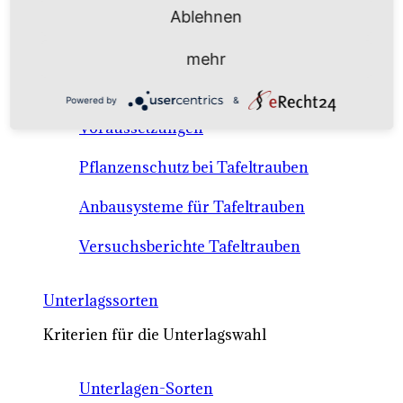
Anbausysteme & Recht
Ablehnen
mehr
Tafeltrauben A-Z Sortenbeschreibungen
Powered by
&
Tafeltraubenanbau - rechtliche
Voraussetzungen
Pflanzenschutz bei Tafeltrauben
Anbausysteme für Tafeltrauben
Versuchsberichte Tafeltrauben
Unterlagssorten
Kriterien für die Unterlagswahl
Unterlagen-Sorten