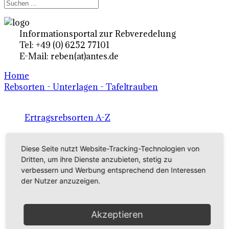
Informationsportal zur Rebveredelung
Tel: +49 (0) 6252 77101
E-Mail: reben(at)antes.de
Home
Rebsorten - Unterlagen - Tafeltrauben
Ertragsrebsorten A-Z
in Deutschland
Diese Seite nutzt Website-Tracking-Technologien von
Dritten, um ihre Dienste anzubieten, stetig zu
Rebsorten international
verbessern und Werbung entsprechend den Interessen
der Nutzer anzuzeigen.
externe Links
Akzeptieren
Tafeltraubensorten