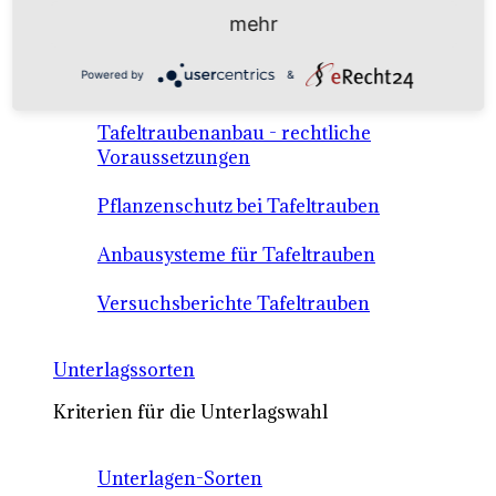
Anbausysteme & Recht
mehr
Powered by
&
Tafeltrauben A-Z Sortenbeschreibungen
Tafeltraubenanbau - rechtliche
Voraussetzungen
Pflanzenschutz bei Tafeltrauben
Anbausysteme für Tafeltrauben
Versuchsberichte Tafeltrauben
Unterlagssorten
Kriterien für die Unterlagswahl
Unterlagen-Sorten