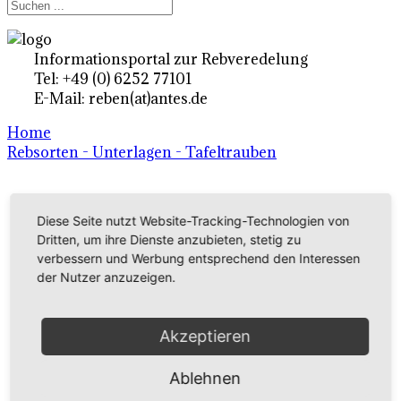
Informationsportal zur Rebveredelung
Tel: +49 (0) 6252 77101
E-Mail: reben(at)antes.de
Home
Rebsorten - Unterlagen - Tafeltrauben
Ertragsrebsorten A-Z
Diese Seite nutzt Website-Tracking-Technologien von
in Deutschland
Dritten, um ihre Dienste anzubieten, stetig zu
verbessern und Werbung entsprechend den Interessen
der Nutzer anzuzeigen.
Rebsorten international
externe Links
Akzeptieren
Ablehnen
Tafeltraubensorten