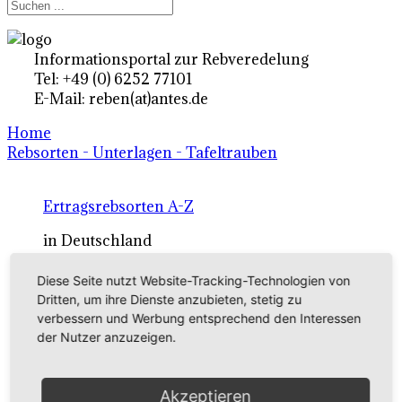
Informationsportal zur Rebveredelung
Tel: +49 (0) 6252 77101
E-Mail: reben(at)antes.de
Home
Rebsorten - Unterlagen - Tafeltrauben
Ertragsrebsorten A-Z
in Deutschland
Diese Seite nutzt Website-Tracking-Technologien von
Rebsorten international
Dritten, um ihre Dienste anzubieten, stetig zu
verbessern und Werbung entsprechend den Interessen
externe Links
der Nutzer anzuzeigen.
Tafeltraubensorten
Akzeptieren