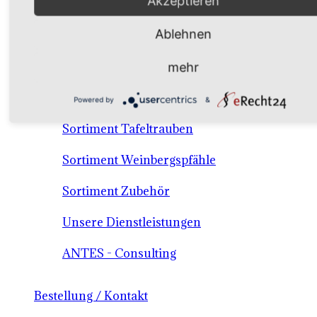
Akzeptieren
Verkaufssortiment Keltertrauben & Tafeltrauben
Ablehnen
Material / Dienstleistungen /Consulting
mehr
Sortiment Keltertraubensorten
Powered by
&
Sortiment Tafeltrauben
Sortiment Weinbergspfähle
Sortiment Zubehör
Unsere Dienstleistungen
ANTES - Consulting
Bestellung / Kontakt