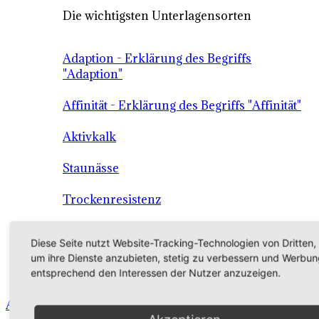
Die wichtigsten Unterlagensorten
Adaption - Erklärung des Begriffs
"Adaption"
Affinität - Erklärung des Begriffs "Affinität"
Aktivkalk
Staunässe
Trockenresistenz
Wüchsigkeit
Diese Seite nutzt Website-Tracking-Technologien von Dritten,
um ihre Dienste anzubieten, stetig zu verbessern und Werbun
Die Unterlage als Grundlage der
entsprechend den Interessen der Nutzer anzuzeigen.
Qualitätssicherung
Angebot - Sortiment - Verkauf - Shop