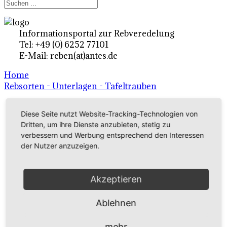
Informationsportal zur Rebveredelung
Tel: +49 (0) 6252 77101
E-Mail: reben(at)antes.de
Home
Rebsorten - Unterlagen - Tafeltrauben
Diese Seite nutzt Website-Tracking-Technologien von
Ertragsrebsorten A-Z
Dritten, um ihre Dienste anzubieten, stetig zu
in Deutschland
verbessern und Werbung entsprechend den Interessen
der Nutzer anzuzeigen.
Rebsorten international
Akzeptieren
externe Links
Ablehnen
Tafeltraubensorten
mehr