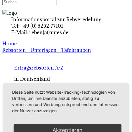
Informationsportal zur Rebveredelung
Tel: +49 (0) 6252 77101
E-Mail: reben(at)antes.de
Home
Rebsorten - Unterlagen - Tafeltrauben
Ertragsrebsorten A-Z
in Deutschland
Diese Seite nutzt Website-Tracking-Technologien von
Rebsorten international
Dritten, um ihre Dienste anzubieten, stetig zu
verbessern und Werbung entsprechend den Interessen
externe Links
der Nutzer anzuzeigen.
Tafeltraubensorten
Akzeptieren