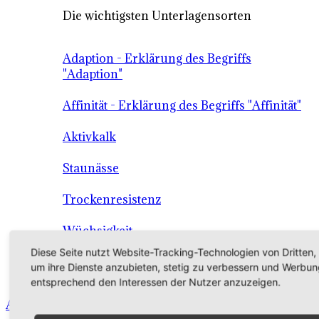
Die wichtigsten Unterlagensorten
Adaption - Erklärung des Begriffs
"Adaption"
Affinität - Erklärung des Begriffs "Affinität"
Aktivkalk
Staunässe
Trockenresistenz
Wüchsigkeit
Diese Seite nutzt Website-Tracking-Technologien von Dritten,
Die Unterlage als Grundlage der
um ihre Dienste anzubieten, stetig zu verbessern und Werbun
Qualitätssicherung
entsprechend den Interessen der Nutzer anzuzeigen.
Angebot - Sortiment - Verkauf - Shop