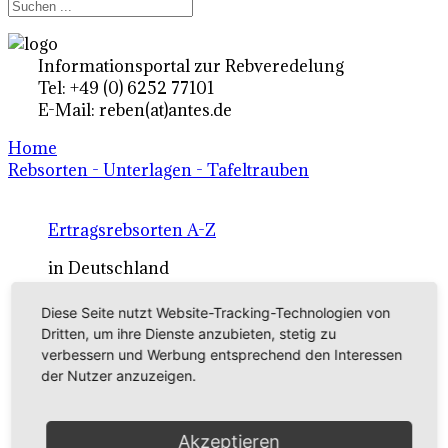
Informationsportal zur Rebveredelung
Tel: +49 (0) 6252 77101
E-Mail: reben(at)antes.de
Home
Rebsorten - Unterlagen - Tafeltrauben
Ertragsrebsorten A-Z
in Deutschland
Diese Seite nutzt Website-Tracking-Technologien von
Rebsorten international
Dritten, um ihre Dienste anzubieten, stetig zu
verbessern und Werbung entsprechend den Interessen
externe Links
der Nutzer anzuzeigen.
Tafeltraubensorten
Akzeptieren