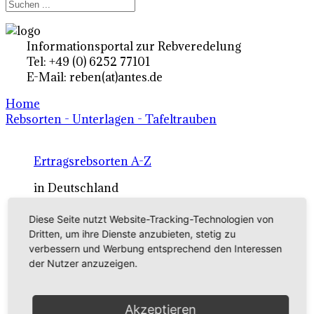
Informationsportal zur Rebveredelung
Tel: +49 (0) 6252 77101
E-Mail: reben(at)antes.de
Home
Rebsorten - Unterlagen - Tafeltrauben
Ertragsrebsorten A-Z
in Deutschland
Diese Seite nutzt Website-Tracking-Technologien von
Rebsorten international
Dritten, um ihre Dienste anzubieten, stetig zu
verbessern und Werbung entsprechend den Interessen
externe Links
der Nutzer anzuzeigen.
Tafeltraubensorten
Akzeptieren