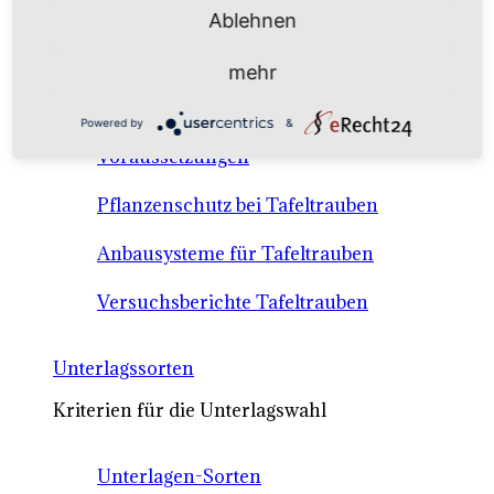
Anbausysteme & Recht
Ablehnen
mehr
Tafeltrauben A-Z Sortenbeschreibungen
Powered by
&
Tafeltraubenanbau - rechtliche
Voraussetzungen
Pflanzenschutz bei Tafeltrauben
Anbausysteme für Tafeltrauben
Versuchsberichte Tafeltrauben
Unterlagssorten
Kriterien für die Unterlagswahl
Unterlagen-Sorten