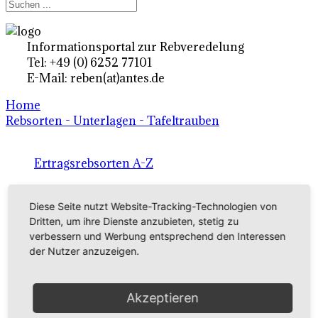
Informationsportal zur Rebveredelung
Tel: +49 (0) 6252 77101
E-Mail: reben(at)antes.de
Home
Rebsorten - Unterlagen - Tafeltrauben
Ertragsrebsorten A-Z
in Deutschland
Diese Seite nutzt Website-Tracking-Technologien von
Dritten, um ihre Dienste anzubieten, stetig zu
Rebsorten international
verbessern und Werbung entsprechend den Interessen
der Nutzer anzuzeigen.
externe Links
Akzeptieren
Tafeltraubensorten