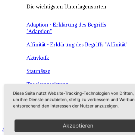
Die wichtigsten Unterlagensorten
Adaption - Erklärung des Begriffs
"Adaption"
Affinität - Erklärung des Begriffs "Affinität"
Aktivkalk
Staunässe
Trockenresistenz
Diese Seite nutzt Website-Tracking-Technologien von Dritten,
Wüchsigkeit
um ihre Dienste anzubieten, stetig zu verbessern und Werbun
entsprechend den Interessen der Nutzer anzuzeigen.
Die Unterlage als Grundlage der
Qualitätssicherung
Akzeptieren
Angebot - Sortiment - Verkauf - Shop